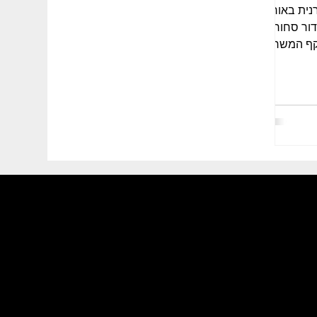
נית באור
ור סחורה,
יקף המשרה: