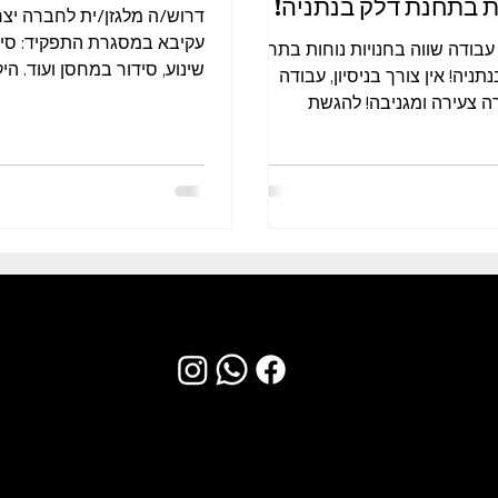
ת בתחנת דלק בנתניה!
דרוש/ה מלגזן/ית לחברה יצר
עקיבא במסגרת התפקיד: סיד
 עבודה שווה בחנויות נוחות בתחנת
שינוע, סידור במחסן ועוד. ה
תניה! אין צורך בניסיון, עבודה
ימים א'-ה' 7:00-16:35 41 ש"ח שכר...
רה צעירה ומגניבה! להגשת
https://bit או...