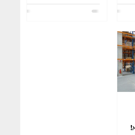
וחת צהריים מסובסדת 6 ש"ח ליום.
ולמידת תקלות פשוטות, אחראי/ת על קו
מילוי,...
!