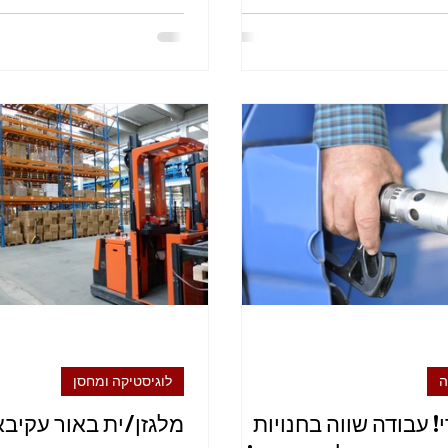
ם...
אר
הפסקה של...
ה
לוגיסטיקה ומחסן
י! עבודה שווה בחנויות
מלגזן/ית באור עקיבא