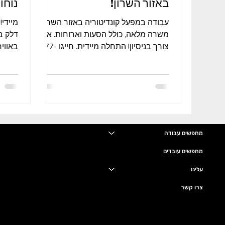
באזור השרון!
נוחו
עבודה במפעל קונדיטוריה באזור השרון,
מיידי!
משרה מלאה, כולל הסעות וארוחות. אין
דלק בנ
צורך בניסיון! התחלה מיידית. חייגו 077-
באווי
9800957 077-9800961 לחצו כאן...
מועמדות- .ly/33zDgBw
מחפשים עבודה
מחפשים עובדים
עלינו
צרו קשר