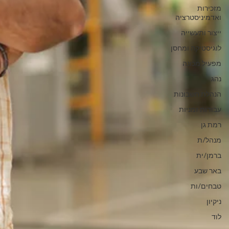
מזכירות
ואדמיניסטרציה
ייצור ותעשייה
לוגיסטיקה ומחסן
מפעיל מכונה
נהג
הנהלת חשבונות
עבודות זמניות
רמת גן
מנהל/ת
ברמן/ית
באר שבע
טבחים/ות
ניקיון
לוד