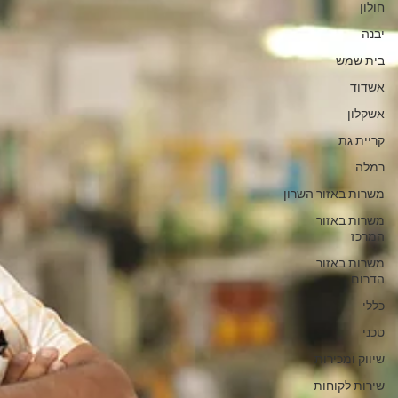
חולון
יבנה
בית שמש
אשדוד
אשקלון
קריית גת
רמלה
משרות באזור השרון
משרות באזור
המרכז
משרות באזור
הדרום
כללי
טכני
שיווק ומכירות
שירות לקוחות