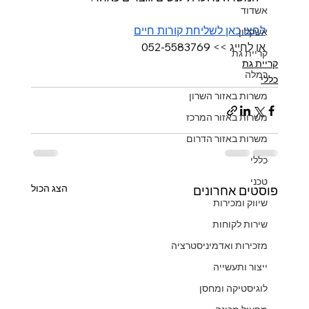
אשדוד
לחצו כאן לשליחת קורות חיים
אשקלון
או לחייג >> 
052-5583769
קריית גת
קריית גת
רמלה
כללי
משרות באזור השרון
משרות באזור המרכז
משרות באזור הדרום
כללי
טכני
הצג הכול
פוסטים אחרונים
שיווק ומכירות
שירות לקוחות
מזכירות ואדמיניסטרציה
ייצור ותעשייה
לוגיסטיקה ומחסן