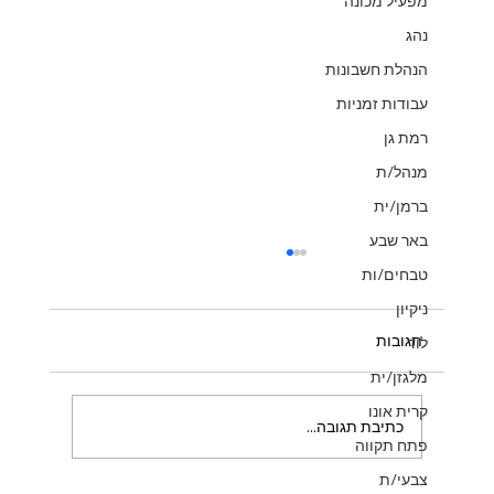
מפעיל מכונה
נהג
הנהלת חשבונות
עבודות זמניות
רמת גן
מנהל/ת
ברמן/ית
באר שבע
טבחים/ות
ניקיון
תגובות
לוד
מלגזן/ית
קרית אונו
כתיבת תגובה...
פתח תקווה
צבעי/ת