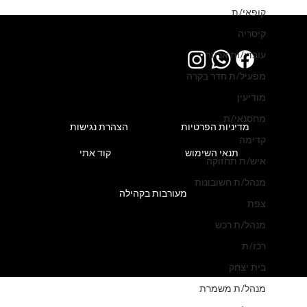
למרלו"ג מוביל בעמק חפר דרוש/ה מכונאי/ת
קופאי/ת
אחזקה.
קיסריה
עובדי/ות אריזה
מפעיל/ת חדר בקרה
מודיעין
מחסנאי/ת
מדיניות הפרטיות
הצהרת נגישות
קדימה
תנאי השימוש
קוד אתי
איש/ת תחזוקה
מנהל/ת חשובונות
מעורבות בקהילה
צפת
מנהל/ת רכש
רכז/ת
בית יצחק
מנהל/ת משמרת