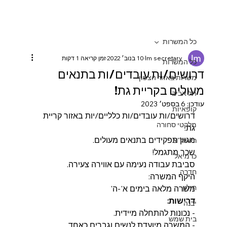
כל המשרות
lm secretary
10 בנוב׳ 2022
זמן קריאה 1 דקות
כל המשרות
דרושים/ות עובדים/ות בתנאים
משרות באזור הצפון
מעולים בקריית גת!
תל אביב
עודכן:
6 בספט׳ 2023
קופאיות
דרושים/ות עובדים/ות כלליים/יות באזור קריית 
מלקטי סחורה
גת. 
מגוון תפקידים בתנאים מעולים.
ראשל"צ
שכר מתגמל! 
כרמיאל
סביבת עבודה נעימה עם אווירה צעירה.
חדרה
היקף המשרה:
חולון
משרה מלאה בימים א'-ה' 
דרישות:
יבנה
- נכונות להתחלה מיידית.
בית שמש
- המשרה מיועדת לנשים וגברים כאחד.