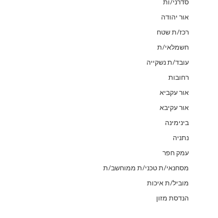
סדרני/ות
אור יהודה
רכז/ת שטח
חשמלאי/ת
עובד/ת נשקייה
רחובות
אור עקביא
אור עקיבא
בינימינה
נתניה
עמק חפר
מסחנאי/ת טכני/ת ממוחשב/ת
מוביל/ת איכות
הנדסת מזון