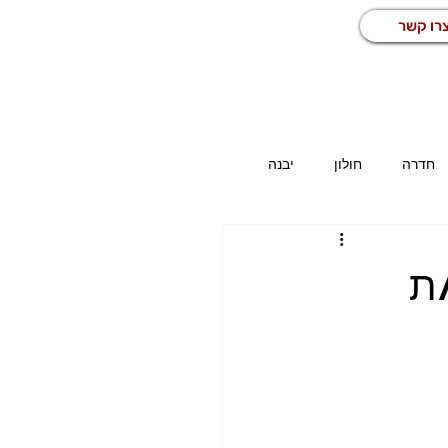
רו קשר
חדרה
חולון
יבנה
כז
משרות באזור הדרום
כללי
/ת
מחסן
מפעיל מכונה
נהג