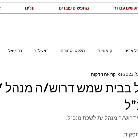
פשים עבודה
מחפשים עובדים
עלינו
צ
ל אביב
קופאיות
מלקטי סחורה
ראשל"צ
כרמיאל
זמן קריאה 1 דקות
קריית גת
רמלה
משרות באזור השרון
משרות באזור המר
ל בבית שמש דרוש/ה מנהל 
קוחות
מזכירות ואדמיניסטרציה
ייצור ותעשייה
לוגיסטיקה ו
"ל
דרוש/ה מנהל /ת לשכת מנכ"ל.
רמת גן
מנהל/ת
פקיד: