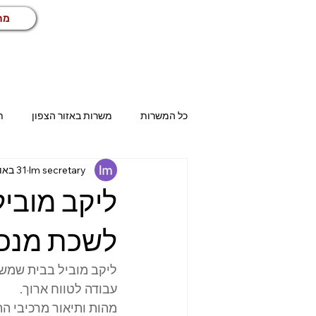
מח
כל המשרות
משרות באזור הצפון
ת
lm secretary
31 באוג׳ 2023
בית שמש
אשדוד
אשקלון
ליקב מובי
טכני
שיווק ומכירות
שירות ל
לשכת מנכ
ליקב מוביל בבית שמש 
הנהלת חשבונות
עבודות זמניות
עבודה לטווח ארוך.
מהות ותיאור מרכיבי הת