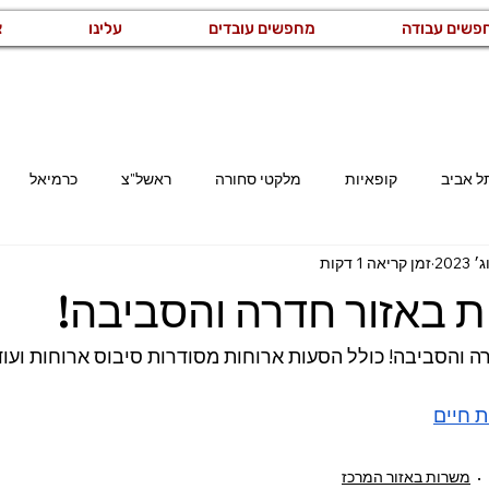
פשים עבודה
מחפשים עובדים
עלינו
צ
ל אביב
קופאיות
מלקטי סחורה
ראשל"צ
כרמיאל
זמן קריאה 1 דקות
קריית גת
רמלה
משרות באזור השרון
משרות באזור המר
ת באזור חדרה והסביבה!
קוחות
מזכירות ואדמיניסטרציה
ייצור ותעשייה
לוגיסטיקה ו
ה והסביבה! כולל הסעות ארוחות מסודרות סיבוס ארוחות ועוד
ת חיים
רמת גן
מנהל/ת
משרות באזור המרכז