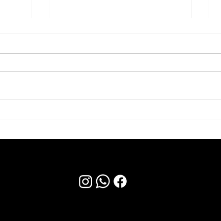
למרלו"ג מוביל בעמק חפר
לחברה
דרוש/ה מכונאי/ת אחזקה.
מזכיר