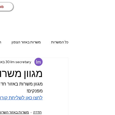
מח
כל המשרות
משרות באזור הצפון
ת
lm secretary
30 באוג׳ 2023
בית שמש
אשדוד
אשקלון
מגוון משרו
טכני
שיווק ומכירות
שירות ל
מגוון משרות באזור חדר
מפנקים!  
לחצו כאן לשליחת קורו
הנהלת חשבונות
עבודות זמניות
חדרה
משרות באזור השרון