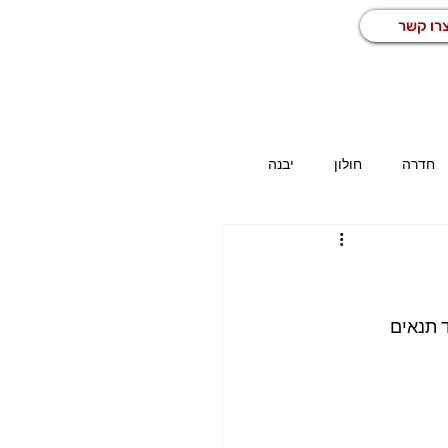
רו קשר
חדרה
חולון
יבנה
כז
משרות באזור הדרום
כללי
מחסן
מפעיל מכונה
נהג
 תנאים 