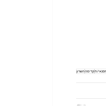
סנאי/ת
קדימה
השרון