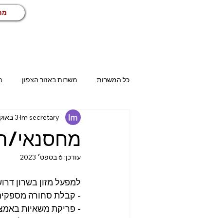
מח
כל המשרות
משרות באזור הצפון
ת
lm secretary
3 באוק׳ 2022
בית שמש
אשדוד
אשקלון
מחסנאי/ת 
עודכן:
6 בספט׳ 2023
טכני
שיווק ומכירות
שירות ל
למפעל מזון בשרון דרו
- קבלת סחורה מספקים
הנהלת חשבונות
עבודות זמניות
- פריקת משאיות באמצ