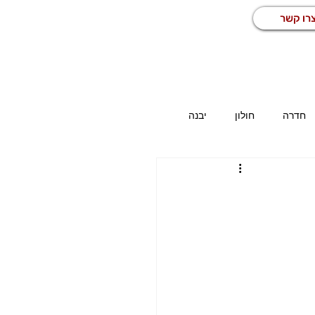
רו קשר
חדרה
חולון
יבנה
כז
משרות באזור הדרום
כללי
מחסן
מפעיל מכונה
נהג