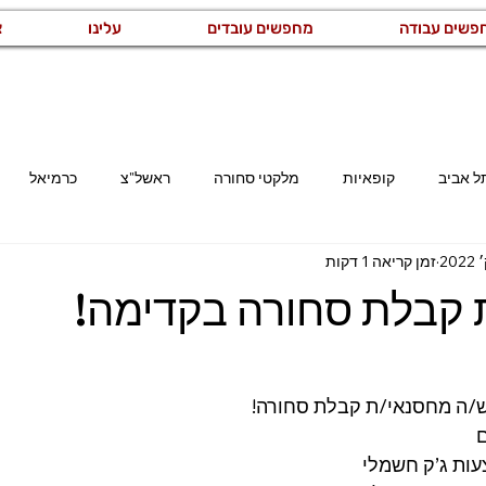
פשים עבודה
מחפשים עובדים
עלינו
צ
ל אביב
קופאיות
מלקטי סחורה
ראשל"צ
כרמיאל
זמן קריאה 1 דקות
קריית גת
רמלה
משרות באזור השרון
משרות באזור המר
קבלת סחורה בקדימה!
קוחות
מזכירות ואדמיניסטרציה
ייצור ותעשייה
לוגיסטיקה ו
ש/ה מחסנאי/ת קבלת סחורה!
רמת גן
מנהל/ת
עות ג’ק חשמלי