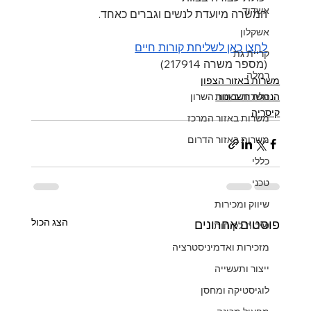
אשדוד
המשרה מיועדת לנשים וגברים כאחד.
אשקלון
לחצו כאן לשליחת קורות חיים
קריית גת
(מספר משרה 217914)
רמלה
משרות באזור הצפון
הנהלת חשבונות
משרות באזור השרון
קיסריה
משרות באזור המרכז
משרות באזור הדרום
כללי
טכני
שיווק ומכירות
הצג הכול
פוסטים אחרונים
שירות לקוחות
מזכירות ואדמיניסטרציה
ייצור ותעשייה
לוגיסטיקה ומחסן