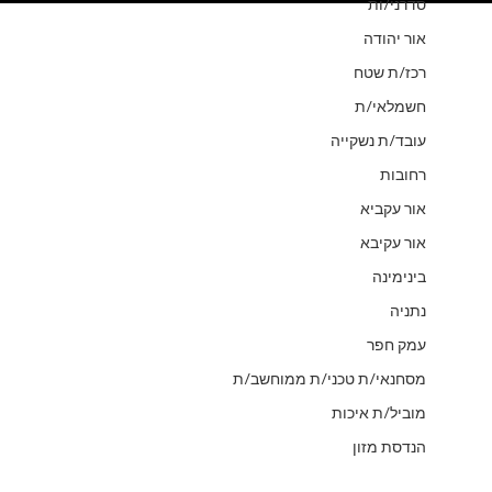
סדרני/ות
אור יהודה
רכז/ת שטח
חשמלאי/ת
עובד/ת נשקייה
רחובות
אור עקביא
אור עקיבא
בינימינה
נתניה
עמק חפר
מסחנאי/ת טכני/ת ממוחשב/ת
מוביל/ת איכות
הנדסת מזון