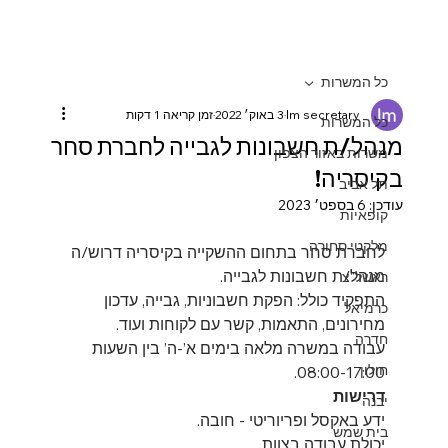
כל המשרות
lm secretary
3 באוק׳ 2022
זמן קריאה 1 דקות
כל המשרות
מנהל/ת חשבונות לגבייה לחברת סחר
משרות באזור הצפון
בקיסריה!
תל אביב
עודכן:
6 בספט׳ 2023
קופאיות
מלקטי סחורה
לחברת סחר בתחום ההשקייה בקיסריה דרוש/ה 
מנהל/ת חשבונות לגבייה.
ראשל"צ
התפקיד כולל: הפקת חשבוניות, גבייה, עדכון 
כרמיאל
מחירונים, התאמות, קשר עם לקוחות ועוד.
חדרה
עבודה במשרה מלאה בימים א’-ה’ בין השעות 
חולון
08:00-17:00.
דרישות
יבנה
ידע באקסל ופריוריטי - חובה.
בית שמש
יכולת עבודה בצוות