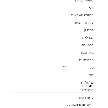
מפעיל מכונה
נהג
הנהלת חשבונות
עבודות זמניות
רמת גן
מנהל/ת
ברמן/ית
באר שבע
טבחים/ות
ניקיון
לוד
מלגזן/ית
תגובות
קרית אונו
פתח תקווה
כתיבת תגובה...
צבעי/ת