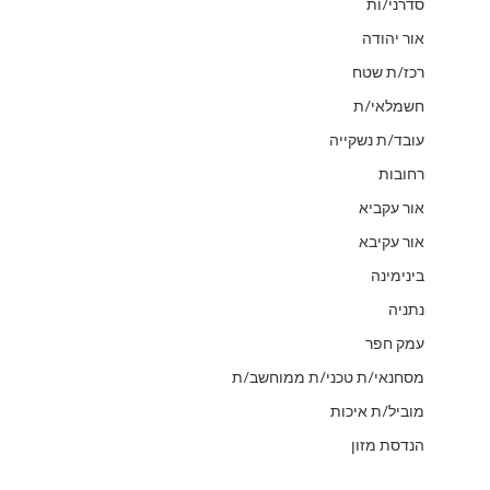
סדרני/ות
אור יהודה
רכז/ת שטח
חשמלאי/ת
עובד/ת נשקייה
רחובות
אור עקביא
אור עקיבא
בינימינה
נתניה
עמק חפר
מסחנאי/ת טכני/ת ממוחשב/ת
מוביל/ת איכות
הנדסת מזון