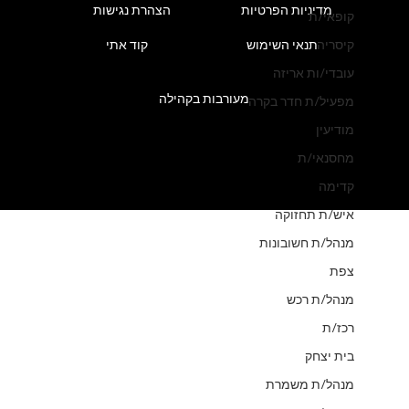
מדיניות הפרטיות
הצהרת נגישות
קופאי/ת
תנאי השימוש
קוד אתי
קיסריה
עובדי/ות אריזה
מעורבות בקהילה
מפעיל/ת חדר בקרה
מודיעין
מחסנאי/ת
קדימה
איש/ת תחזוקה
מנהל/ת חשובונות
צפת
מנהל/ת רכש
רכז/ת
בית יצחק
מנהל/ת משמרת