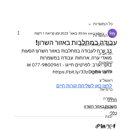
כל המשרות
lm secretary
30 באוג׳ 2023
זמן קריאה 1 דקות
כל המשרות
עבודה במחלבות באזור השרון!
משרות באזור הצפון
33 ש"ח לעבודה במחלבות באזור השרון! הסעות 
תל אביב
מואדי ערה, ארוחות. עבודה במשמרות 
קופאיות
בוקר/ערב. לפרטים חייגו - 077-9800961 או 
לחצו https://bit.ly/33zDgBw
מלקטי סחורה
ראשל"צ
לחצו כאן לשליחת קורות חיים
כרמיאל
חדרה
חדרה
משרות באזור השרון
חולון
כללי
יבנה
בית שמש