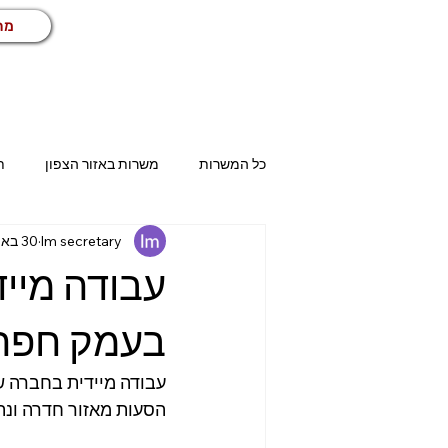
מח
כל המשרות
משרות באזור הצפון
ת
lm secretary
30 באוג׳ 2023
בית שמש
אשדוד
אשקלון
עבודה מייד
טכני
שיווק ומכירות
שירות ל
בעמק חפר
עבודה מיידית בחברה שי
הנהלת חשבונות
עבודות זמניות
הסעות מאזור חדרה ונתניה! חייגו 077-9800957 | 077-9800961 