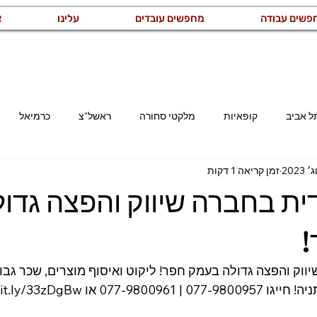
פשים עבודה
מחפשים עובדים
עלינו
צ
ל אביב
קופאיות
מלקטי סחורה
ראשל"צ
כרמיאל
זמן קריאה 1 דקות
קריית גת
רמלה
משרות באזור השרון
משרות באזור המר
ית בחברה שיווק והפצה גדו
קוחות
מזכירות ואדמיניסטרציה
ייצור ותעשייה
לוגיסטיקה ו
!
ווק והפצה גדולה בעמק חפר! ליקוט ואיסוף מוצרים, שכר גבו
רמת גן
מנהל/ת
או https://bit.ly/33zDgBw