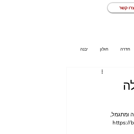
רו קשר
חדרה
חולון
יבנה
כז
משרות באזור הדרום
כללי
לה
מחסן
מפעיל מכונה
נהג
ה ומתגמל, 