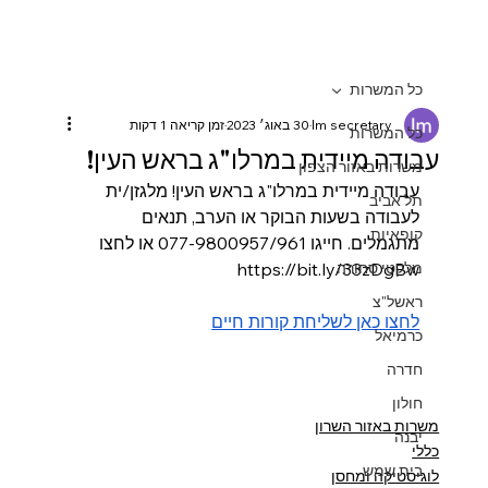
כל המשרות
lm secretary
30 באוג׳ 2023
זמן קריאה 1 דקות
כל המשרות
עבודה מיידית במרלו"ג בראש העין!
משרות באזור הצפון
עבודה מיידית במרלו"ג בראש העין! מלגזן/ית 
תל אביב
לעבודה בשעות הבוקר או הערב, תנאים 
קופאיות
מתגמלים. חייגו 077-9800957/961 או לחצו 
מלקטי סחורה
https://bit.ly/33zDgBw
ראשל"צ
לחצו כאן לשליחת קורות חיים
כרמיאל
חדרה
חולון
משרות באזור השרון
יבנה
כללי
בית שמש
לוגיסטיקה ומחסן