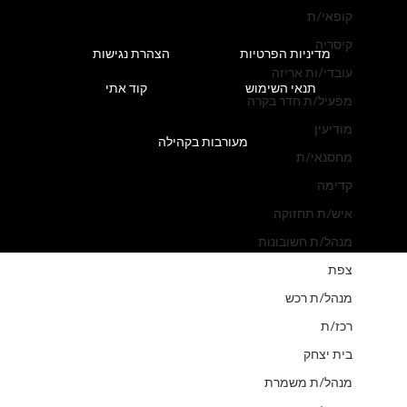
קופאי/ת
קיסריה
מדיניות הפרטיות
הצהרת נגישות
עובדי/ות אריזה
תנאי השימוש
קוד אתי
מפעיל/ת חדר בקרה
מודיעין
מעורבות בקהילה
מחסנאי/ת
קדימה
איש/ת תחזוקה
מנהל/ת חשובונות
צפת
מנהל/ת רכש
רכז/ת
בית יצחק
מנהל/ת משמרת