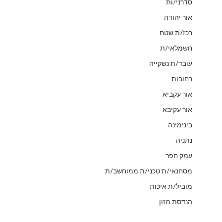
סדרני/ות
אור יהודה
רכז/ת שטח
חשמלאי/ת
עובד/ת נשקייה
רחובות
אור עקביא
אור עקיבא
בינימינה
נתניה
עמק חפר
מסחנאי/ת טכני/ת ממוחשב/ת
מוביל/ת איכות
הנדסת מזון