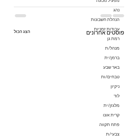
מפעיל מכונה
נהג
הנהלת חשבונות
עבודות זמניות
הצג הכול
פוסטים אחרונים
רמת גן
מנהל/ת
ברמן/ית
באר שבע
טבחים/ות
ניקיון
לוד
מלגזן/ית
קרית אונו
פתח תקווה
צבעי/ת