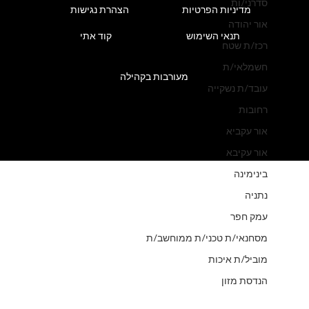
סדרני/ות
מדיניות הפרטיות
הצהרת נגישות
אור יהודה
תנאי השימוש
קוד אתי
רכז/ת שטח
חשמלאי/ת
מעורבות בקהילה
עובד/ת נשקייה
רחובות
אור עקביא
אור עקיבא
בינימינה
נתניה
עמק חפר
מסחנאי/ת טכני/ת ממוחשב/ת
מוביל/ת איכות
הנדסת מזון