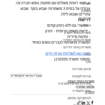
✔ תנאי רווחה מעולים עם מתנות, נופש חברה וכו’.
אשדוד
עבודה על בסיס 3 משמרות: שבוע בוקר, שבוע 
אשקלון
צהריים ושבוע לילה.
קריית גת
דרישות
- אפשרי גם ללא ניסיון קודם!
רמלה
- ידיעת השפה הרוסית - יתרון
משרות באזור השרון
- זמינות מיידית
משרות באזור המרכז
המשרה מתאימה לגברים ונשים כאחד.
משרות באזור הדרום
לחצו כאן לשליחת קורות חיים
כללי
(מספר משרה 216555)
טכני
שיווק ומכירות
עובדי/ות אריזה
קיסריה
שירות לקוחות
משרות באזור הצפון
מזכירות ואדמיניסטרציה
מלקטי סחורה
ייצור ותעשייה
קיסריה
לוגיסטיקה ומחסן