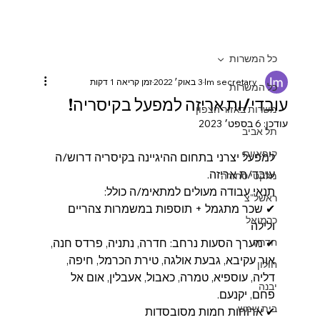
כל המשרות
lm secretary
3 באוק׳ 2022
זמן קריאה 1 דקות
כל המשרות
עובדי/ות אריזה למפעל בקיסריה!
משרות באזור הצפון
עודכן:
6 בספט׳ 2023
תל אביב
קופאיות
למפעל יצרני בתחום ההיגיינה בקיסריה דרוש/ה 
עובד/ת אריזה.
מלקטי סחורה
תנאי עבודה מעולים למתאימ/ה כולל:
ראשל"צ
✔ שכר מתגמל + תוספות במשמרות צהריים 
כרמיאל
ולילה
חדרה
✔ מערך הסעות נרחב: חדרה, נתניה, פרדס חנה, 
אור עקיבא, גבעת אולגה, טירת הכרמל, חיפה, 
חולון
דליה, עוספיא, טמרה, כאבול, אעבלין, אום אל 
יבנה
פחם, יקנעם.
בית שמש
✔ ארוחות חמות מסובסדות