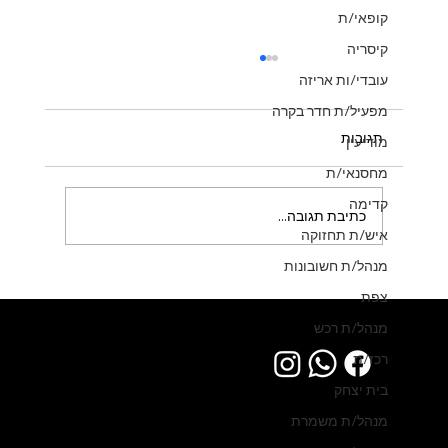
קופאי/ת
קיסריה
עובדי/ות אריזה
מפעיל/ת חדר בקרה
תגובות
מודיעין
מחסנאי/ת
קדימה
כתיבת תגובה...
איש/ת תחזוקה
מנהל/ת חשובונות
לחברה מצליחה דרוש/ה מזכיר/ה למשרה
צפת
מלאה!
מנהל/ת רכש
רכז/ת
בית יצחק
מנהל/ת משמרת