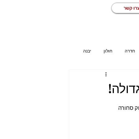
רו קשר
חדרה
חולון
יבנה
כז
משרות באזור הדרום
כללי
דולה!
מחסן
מפעיל מכונה
נהג
ק סחורה