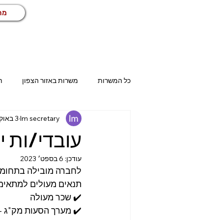
מח
כל המשרות
משרות באזור הצפון
ת
lm secretary
3 באוק׳ 2022
בית שמש
אשדוד
אשקלון
עובדי/ות י
עודכן:
6 בספט׳ 2023
טכני
שיווק ומכירות
שירות ל
לחברה מובילה בתחומה 
תנאים מעולים למתאימי
✔️ שכר מעולה
הנהלת חשבונות
עבודות זמניות
✔️ מערך הסעות מק"ג -