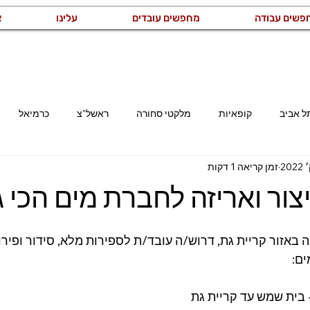
פשים עבודה
מחפשים עובדים
עלינו
צ
ל אביב
קופאיות
מלקטי סחורה
ראשל"צ
כרמיאל
זמן קריאה 1 דקות
קריית גת
רמלה
משרות באזור השרון
משרות באזור המר
יצור ואריזה לחברת מים הכי ג
קוחות
מזכירות ואדמיניסטרציה
ייצור ותעשייה
לוגיסטיקה ו
באזור קריית גת, דרוש/ה עובד/ת לספירות מלא, סידור ופירו
ם:
רמת גן
מנהל/ת
 בית שמש עד קריית גת