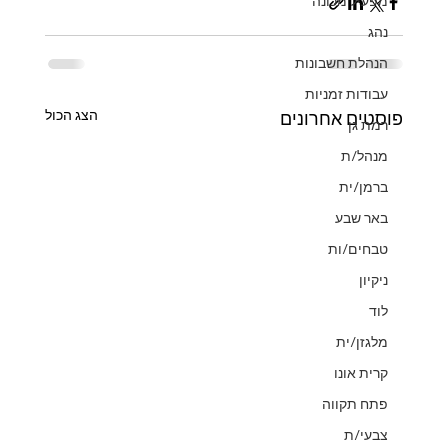
מפעיל מכונה
נהג
הנהלת חשבונות
עבודות זמניות
הצג הכול
פוסטים אחרונים
רמת גן
מנהל/ת
ברמן/ית
באר שבע
טבחים/ות
ניקיון
לוד
מלגזן/ית
קרית אונו
פתח תקווה
צבעי/ת