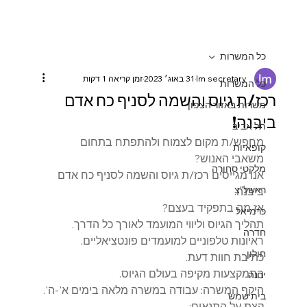
כל המשרות
lm secretary
31 באוג׳ 2023
זמן קריאה 1 דקות
כל המשרות
רכז/ת גיוס והשמה לסניף כח אדם
משרות באזור הצפון
ביבנה!
תל אביב
מחפש/ת מקום לצמוח ולהתפתח בתחום 
קופאיות
משאבי האנוש?
מלקטי סחורה
אנו מגייסים רכז/ת גיוס והשמה לסניף כח אדם 
ראשל"צ
ביבנה.
אז מה בתפקיד בעצם?
כרמיאל
תהליך הגיוס וליווי המועמד לאורך כל הדרך.
חדרה
ראיונות טלפוניים למועמדים פונטציאליים.
חולון
כתיבת חוות דעת.
התמקצעות מקיפה בעולם הגיוס.
יבנה
היקף המשרה: עבודה במשרה מלאה בימים א'-ה'.
בית שמש
קצת על התנאים: