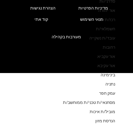
סדרני/ות
מדיניות הפרטיות
הצהרת נגישות
אור יהודה
תנאי השימוש
קוד אתי
רכז/ת שטח
חשמלאי/ת
מעורבות בקהילה
עובד/ת נשקייה
רחובות
אור עקביא
אור עקיבא
בינימינה
נתניה
עמק חפר
מסחנאי/ת טכני/ת ממוחשב/ת
מוביל/ת איכות
הנדסת מזון