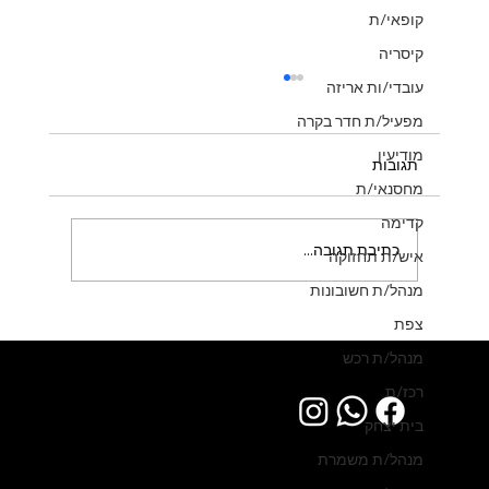
קופאי/ת
קיסריה
עובדי/ות אריזה
מפעיל/ת חדר בקרה
מודיעין
תגובות
מחסנאי/ת
קדימה
כתיבת תגובה...
איש/ת תחזוקה
מנהל/ת חשובונות
צפת
למרלו"ג מוביל בעמק חפר דרוש/ה מכונאי/ת
אחזקה.
מנהל/ת רכש
רכז/ת
בית יצחק
מנהל/ת משמרת