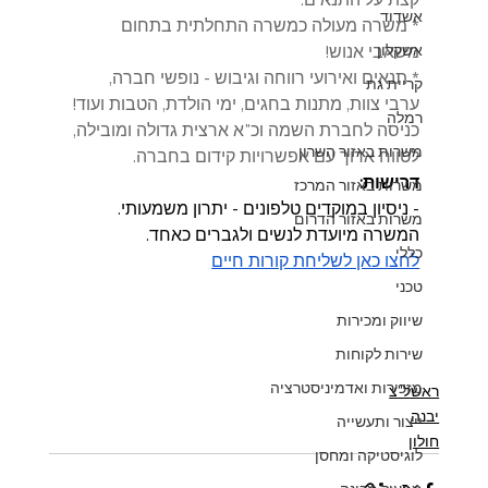
אשדוד
* משרה מעולה כמשרה התחלתית בתחום 
אשקלון
משאבי אנוש!
* תנאים ואירועי רווחה וגיבוש - נופשי חברה, 
קריית גת
ערבי צוות, מתנות בחגים, ימי הולדת, הטבות ועוד!
רמלה
כניסה לחברת השמה וכ"א ארצית גדולה ומובילה, 
משרות באזור השרון
לטווח ארוך עם אפשרויות קידום בחברה.
דרישות:
משרות באזור המרכז
- ניסיון במוקדים טלפונים - יתרון משמעותי.
משרות באזור הדרום
המשרה מיועדת לנשים ולגברים כאחד.
כללי
לחצו כאן לשליחת קורות חיים
טכני
שיווק ומכירות
שירות לקוחות
מזכירות ואדמיניסטרציה
ראשל"צ
יבנה
ייצור ותעשייה
חולון
לוגיסטיקה ומחסן