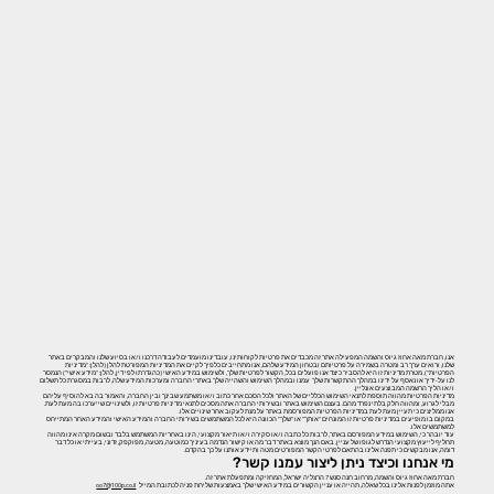
אנו, חברת מאה אחוז גיוס והשמה המפעילה אתר זה מכבדים את פרטיות לקוחותינו, עובדינו מועמדים לעבודה דרכנו ו/או בסיוע שלנו והמבקרים באתר
שלנו, ורואים ערך רב ומטרה בשמירה על פרטיותם ובטחון המידע שלהם, אנו מתחייבים כלפיך לקיים את המדיניות המפורטת להלן (להלן: "מדיניות
הפרטיות"). מטרת מדיניות זו היא להסביר כיצד אנו פועלים בכל, הקשור לפרטיות שלך, ולשימוש במידע האישי (כהגדרתו לפי דין, להלן: "מידע אישי") הנמסר
לנו על-ידיך או נאסף על ידינו במהלך ההתקשרות שלך עמנו ובמהלך השימוש והשהייה שלך באתרי החברה ומערכות המידע שלה, לרבות במסגרת כל תשלום
ו/או הליך הרשמה המבוצעים אונליין.
מדיניות הפרטיות מהווה תוספת לתנאי השימוש הכלליים של האתר ולכל הסכם אחר כתוב ו/או משתמע שבינך ובין החברה, והאמור בה בא להוסיף עליהם
מבלי לגרוע, ומהווה חלק בלתי נפרד מהם. בעצם השימוש באתר ובשירותי החברה אתה מסכים לתנאי מדיניות פרטיות זו, ולשינויים שייערכו בה מעת לעת.
אנו ממליצים כי תעיין מעת לעת במדיניות הפרטיות המפורסמת באתר על מנת לעקוב אחר שינויים אלו.
במקום בו מופיעים במדיניות פרטיות זו המונחים "אותך" או "שלך" הכוונה היא לכל המשתמשים בשירותי החברה והמידע האישי והמידע האחר המתייחס
למשתמשים אלו.
עוד יובהר כי, השימוש במידע המפורסם באתר, לרבות כל כתבה ו/או סקירה ו/או תיאור מקצועי, הינו באחריות המשתמש בלבד ובשום מקרה אינו מהווה
תחליף לייעוץ מקצועי הנדרש לגופו של עניין. באם הנך מוצא באתר דבר מה או קישור הנדמה בעיניך כמוטעה, מטעה, מפוקפק, זדוני, בעייתי או כל דבר
דומה, אנו מבקשים כי תפנה אלינו בהתאם לפרטי הקשר המפורטים מטה ותיידע אותנו על כך בהקדם.
מי אנחנו וכיצד ניתן ליצור עמנו קשר?
.חברת מאה אחוז גיוס והשמה, מרחוב חנה סנש 7 הרצליה ישראל, המחזיקה ומתפעלת אתר זה
אתה מוזמן לפנות אלינו בכל שאלה, תהייה או עניין הקשורים במידע האישי שלך באמצעות שליחת פניה לכתובת המייל
oo7@100p.co.il