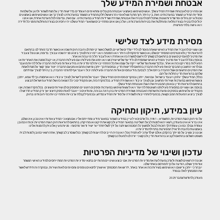
אבטחת ושמירת המידע שלך
אנו מחויבים לאבטחת ושמירת המידע שלך, ועושים שימוש באמצעי אבטחה מקובלים ומתאימים העומדים בדרישות הדין על מנת לשמור ולהגן על שלמות
וסודיות המידע הנשמר במערכותינו. זאת, בין היתר, תוך מתן דגש לאופיו הרגיש של חלק מהמידע הנשמר במערכותינו. לצורך כך אנו עושים שימוש באמצעים
טכנולוגיים, נהלים ופרוצדורות שונות, שתכליתם להבטיח את אבטחת, שמירת ושרידות המידע במערכותינו. עם זאת, ובדומה לכל מערכת אחרת, אנו איננו
יכולים להבטיח בצורה מלאה ומוחלטת את בטיחות מערכותינו, ועל כן אנו איננו מתחייבים שמאגרי המידע שלנו יהיו חסינים בצורה מוחלטת מפני כל חדירה
ו/או גישה בלתי מורשית.
מסירת מידע לצד שלישי
אנו עשויים להעביר את המידע האישי שאתה מוסר לנו לידיי צדדים שלישיים, למשל כאשר קיימת לנו חובה חוקית שכזו או כאשר הדבר מותר לנו בהתאם
להוראות הדין ולאינטרסים המסחריים שלנו, או כאשר סיפקת לנו היתר ו/או הסכמה ו/או ייפוי כוח לצורך ביצוע פנייה שכזו עבורך. בדומה, אנו נוכל ונעביר
את פרטיך למעסיקים שונים בהתאם לבקשתך להירשם למשרה כזו או אחרת ו/או לעבור הליך מיון כזה או אחר.
בנוסף, נוכל להעביר את פרטיך והמידע האישי שמסרת לנו לידי צד שלישי שירכוש ו/או ימזג את פעילותו עם פעילות החברה, או יקבל ממנה את האחריות או
הפעילות בפרויקט כזה או אחר, ובלבד שאותו צד שלישי ייקח על עצמו את כל ההתחייבויות לפי מדיניות זו. מידע אודות פעילות החברה עלול להיות מועבר
גם לרואי החשבון המבקרים את פעילות החברה בהתאם לדרישות הדין, ובמסגרת כך ייתכן ומישהו מהם או מטעם החברה ייצור עמך קשר על מנת לאמת
את הפרטים הרשומים אצל החברה ביחס אליך. לבסוף, מידע מסוים אודות החברה ופעילותה יכול ויועבר אף לתורמי החברה, בין היתר לצורך עמידתם
שלהם בהוראות הדין החלות עליהם.
ככלל, המידע שלך יוחזק ויעובד בישראל. עם זאת, ייתכן ובמקרים מסוימים המידע שלך יועבר אל מחוץ לישראל, לצורך עיבודו ו/או אחסנתו. כך לדוגמא, ייתכן
ונעשה שימוש במערכות ושירותי מחשוב ענן לצורך עיבוד ו/או שמירת המידע. בכל מקרה כזה, אנו מקפידים כי כל הוצאה כזו של המידע מישראל תבוצע
בהתאם להוראות הדין ובאופן המבטיח את הגנת ואבטחת המידע שלך.
בנוסף, אנו עשויים במסגרת פעילותנו השוטפת להיעזר ו/או לעשות שימוש במערכות וספקים חיצוניים המספקים לנו שירותים שונים. בכל מקרה שכזה, אנו
מקפידים על שימוש בספקים ומערכות שרמת האבטחה ושמירת הפרטיות בהן הינה גבוהה, ומוודאים כי יועבר לאותו ספק חיצוני אך ורק המידע הדרוש לו
לצורך ביצוע הפעולות המבוקשות, בכפוף להתחייבותו לשמירה על סודיות המידע כנדרש, ובכפוף לקבלת ערבויות והתחייבויות כפי חובותינו בחוק.
עיון במידע, תיקון ומחיקה
על-פי חוק הגנת הפרטיות, התשמ"א – 1981, כל אדם זכאי לעיין במידע השמור במאגר מידע ומתייחס אליו. אם מצא כי המידע אודותיו אינו נכון, אינו שלם,
אינו ברור או אינו מעודכן, רשאי הוא לפנות לבעל השליטה במאגר המידע ולבקש את תיקונו או מחיקתו, בהתאם להוראות חוק הגנת הפרטיות. זכות זו כמובן
עומדת גם לך. כמו כן עומדת לך הזכות לבטל ולמשוך כל הסכמה שניתנה על ידך לשליחת דיוור ישיר ודואר פרסומי. פניות מעין אלו ניתן להפנות אלינו
באמצעות כתובת הדוא"ל המפורטת בתחילת מדיניות זו.
אנו נגיב ונשיב על פנייתך בהקדם, אולם יש לדעת כי לא תמיד נוכל ו/או נהיה חייבים להיענות לבקשתך. ככל שנסרב לבקשתך, אתה רשאי כמובן לפנות לבית
משפט השלום בהתאם לקבוע בהוראות הדין ולבקש כי יורה לנו לפעול כבקשתך.
עדכון ושינוי של מדיניות הפרטיות
אנו נהיה רשאים לשנות ולעדכן מעת לעת את מדיניות הפרטיות. אם יבוצעו שינויים מהותיים בתנאי מדיניות הפרטיות המתייחסים למידע האישי הנשמר
אודותיך אצלנו, הודעה על כך תפורסם באתר שלנו.
יובהר כי ייתכן ורישום ו/או שימוש בשירות כזה או אחר באתר, ידרוש את הסכמתך ואישורך לתנאים נוספים ומסוימים לאותו שירות, ובמקרה זה תידרש לאשר
את הסכמתך לאלו בנפרד.
מעודכן לחודש דצמבר 2025