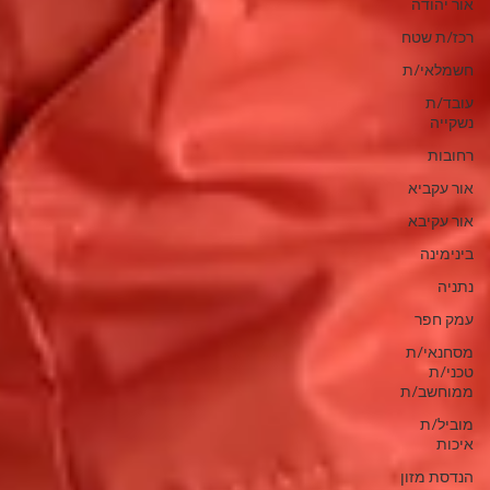
אור יהודה
רכז/ת שטח
חשמלאי/ת
עובד/ת
נשקייה
רחובות
אור עקביא
אור עקיבא
בינימינה
נתניה
עמק חפר
מסחנאי/ת
טכני/ת
ממוחשב/ת
מוביל/ת
איכות
הנדסת מזון