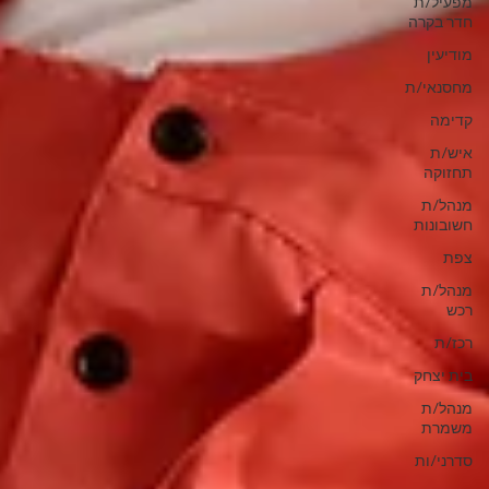
מפעיל/ת
חדר בקרה
מודיעין
מחסנאי/ת
קדימה
איש/ת
תחזוקה
מנהל/ת
חשובונות
צפת
מנהל/ת
רכש
רכז/ת
בית יצחק
מנהל/ת
משמרת
סדרני/ות