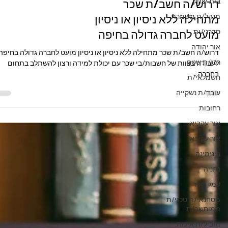
בית יצחק
מנהל/ת משמרת
סדרני/ות
אור יהודה
רכז/ת שטח
משרות באזור הצפון
חשמלאי/ת
דרוש/ה חשב/ת שכר
עובד/ת נשקייה
מתחילה ללא ניסיון או ניסיון
רחובות
מועט לחברה גדולה בחיפה
אור עקביא
דרוש/ה חשב/ת שכר מתחילה ללא ניסיון או ניסיון מועט לחברה גדולה בחיפה
אור עקיבא
לעבודה בצוות של חשבות/בי שכר עם יכולת למידה ורצון להשתלב בתחום
בינימינה
בחברה...
נתניה
עמק חפר
מסחנאי/ת טכני/ת
ממוחשב/ת
מוביל/ת איכות