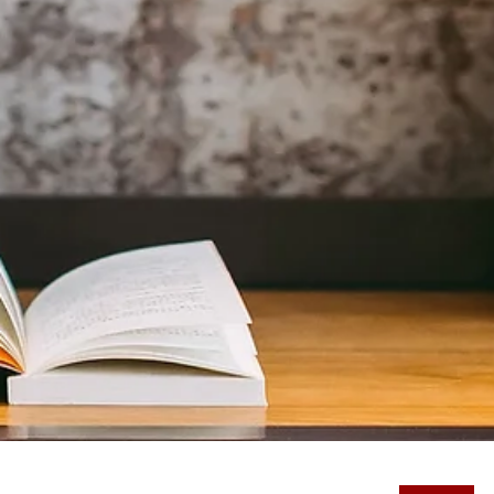
א'-ה'. שכר מעולה. בונוס התמדה. ארוחת צהריים מסובסדת 6 ש"ח ליום.
הפסקה של...