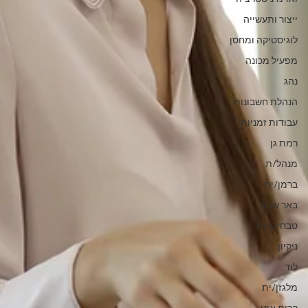
ייצור ותעשייה
לוגיסטיקה ומחסן
מפעיל מכונה
נהג
הנהלת חשבונות
עבודות זמניות
רמת גן
מנהל/ת
ברמן/ית
באר שבע
טבחים/ות
ניקיון
לוד
מלגזן/ית