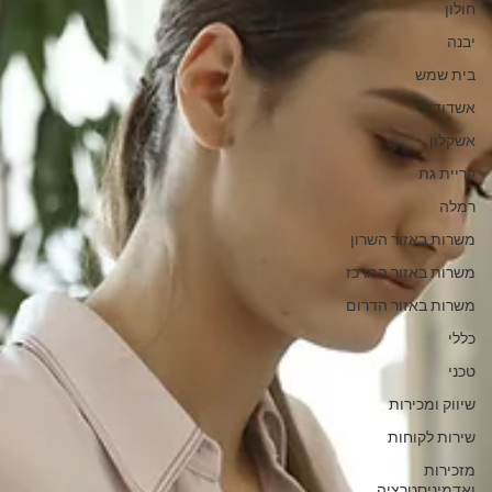
חולון
יבנה
בית שמש
אשדוד
אשקלון
קריית גת
רמלה
משרות באזור השרון
משרות באזור המרכז
משרות באזור הדרום
כללי
טכני
שיווק ומכירות
שירות לקוחות
מזכירות
ואדמיניסטרציה