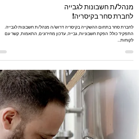
לוגיסטיקה ומחסן
מלגזן/ית באור עקיבא!
דרוש/ה מלגזן/ית לחברה יצרנית באור עקיבא במסגרת התפקיד: סידור סחורה
שינוע, סידור במחסן ועוד. היקף המשרה: ימים א'-ה' 7:00-16:35 41 ש"ח שכר...