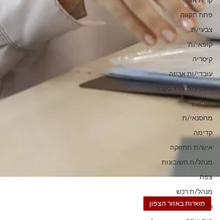
קרית אונו
פתח תקווה
צבעי/ת
קופאי/ת
קיסריה
עובדי/ות אריזה
מפעיל/ת חדר בקרה
מודיעין
מחסנאי/ת
קדימה
איש/ת תחזוקה
מנהל/ת חשובונות
צפת
מנהל/ת רכש
רכז/ת