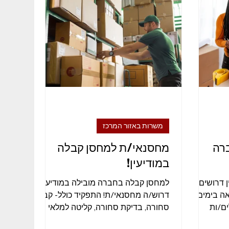
בודות זמניות
רמת גן
מנהל/ת
משרות באזור המרכז
רה
מחסנאי/ת למחסן קבלה
במודיעין!
ן דרושים/ות
למחסן קבלה בחברה מובילה במודיעין
ה בימים א’
דרוש/ה מחסנאי/ת! התפקיד כולל- קבלת
ם/ות
סחורה, בדיקת סחורה, קליטה למלאי
הכוללים:...
ותפעול מחסן. עבודה במשרה מלאה על