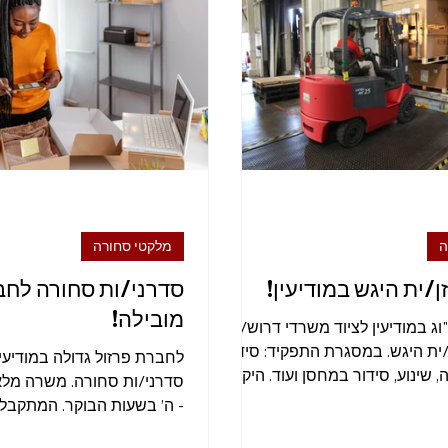
טיקה ומחסן
מפעיל מכונה
נהג
הנהלת חשבונות
ע
ה
מלקטי סחורה
ן/ית היגש במודיעין!
סדרני/ות סחורה לחב
מובילה!
וג במודיעין לציוד משרדי דרוש/ה
/ית היגש. במסגרת התפקיד: סידור
לחברת פרזול גדולה במודיעי
 שינוע, סידור במחסן ועוד. היקף
סדרני/ות סחורה. משרה מלא
ים א'-ה' 7:00-16:00...
- ה’ בשעות הבוקר. המתקבלי
לעבודה ייהנו מתנאים מעולים 