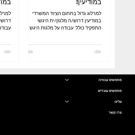
במודיעין!
במוד
למרלוג גדול בתחום הציוד המשרדי
למרלו
במודיעין דרוש/ה מלגזן/ית היגש!
דרושי
התפקיד כולל: עבודה על מלגזת היגש
עבודה
בליקוט משטחים מלאים, הרמת
השעות 07:00-16:00 + ש"נ
משטחים לגובה...
מחפשים עבודה
מחפשים עובדים
עלינו
צרו קשר