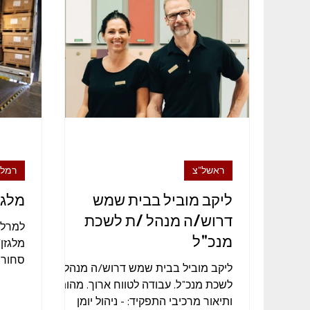
מזכירות ואדמיניסטרציה
ייצור ותעשייה
לוגיס
ראשל"צ
רמל
ליקב מוביל בבית שמש
מלגז
דרוש/ה מנהל /ת לשכת
למרל"
מנכ"ל
מלגזן
סחורה,
ליקב מוביל בבית שמש דרוש/ה מנהל /ת
המשרה: ימ
לשכת מנכ"ל. עבודה לטווח ארוך. מהות
ותיאור מרכיבי התפקיד: - ניהול יומן