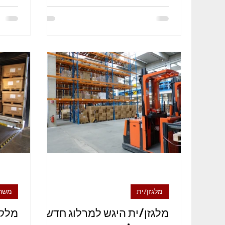
מנכ"ל ומחלקה משפטית - ניהול...
מלגזן/ית
משרו
מלגזן/ית היגש למרלוג חדש
מלקט