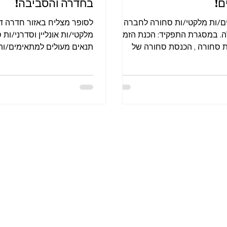
ם!
בחדרה והסביבה!
ם/ות מלקטי/ות סחורה לחברה
לסופר מצליח באזור חדרה ד
ה. במסגרת התפקיד: הכנת הזמנות
מלקטי/ות אונליין וסדרני/ות 
ת סחורה , הכנסת סחורה של
תנאים מעולים למתאימים/ות
ת וקוסמטיקה. היקף המשרה: ימים
מתגמל! ✔️בונוסים שווים! ✔️ה
.