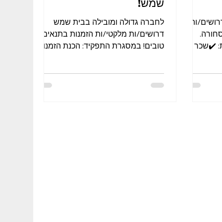
שמש!
רושים/ות
לחברה גדולה ומובילה בבית שמש
סחורה.
דרושים/ות מלקטי/ות הזמנות בתנאים
: ✔️שכר
טובים! במסגרת התפקיד: הכנת הזמנות ,
סעות מכל...
קבלת סחורה , הכנסה סחורה. היקף
המשרה:...