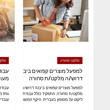
מזכירות ואדמיניסטרציה
ייצור ותעשייה
לוגיס
מלקטי סחורה
מלקט
למפעל מוצרים קפואים ביבנה
עבוד
דרוש/ה מלקט/ת סחורה
מעול
למפעל מוצרים קפואים ביבנה דרוש/ה
עבודה
מלקט/ת סחורה. התפקיד כולל עבודת
גת!! 
ליקוט על מסופון בעברית. היקף המשרה-
עובדי
מלאה. ארוחות בוקר ופינוקים. שכר- 40...
ליקוט,