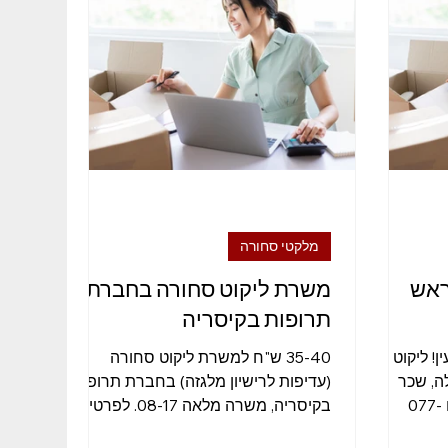
בודות זמניות
רמת גן
מנהל/ת
מלקטי סחורה
ראש
משרת ליקוט סחורה בחברת
תרופות בקיסריה
! ליקוט
35-40 ש"ח למשרת ליקוט סחורה
ה, שכר
(עדיפות לרישיון מלגזה) בחברת תרופות
מתגמל ותנאים מעולים! חייגו 077-
בקיסריה, משרה מלאה 08-17. לפרטים
חייגו - 077-9800961 | 077-9800957