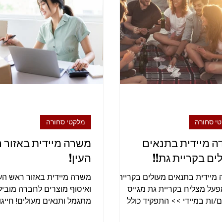
טיקה ומחסן
מפעיל מכונה
נהג
הנהלת חשבונות
ע
י סחורה
מלקטי סחורה
ה מיידית בתנאים
משרה מיידית באזור 
ים בקריית גת!!
העין!
 מיידית בתנאים מעולים בקריית
משרה מיידית באזור ראש העין
מפעל מצליח בקריית גת מגייס
ואיסוף מוצרים לחברה מוביל
ם/ות במיידי >> התפקיד כולל
 אריזת מוצרים, ייצור ועוד. תנאים...
9800957! לחצו כאן לשליחת קורות חיים