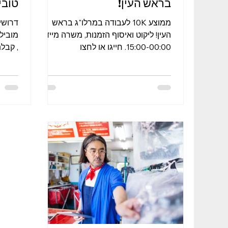
בראש העין!
טובי
ממוצע 10K לעבודה במרלו"ג בראש
דרושי
העין! ליקוט ואיסוף הזמנות, משרה מיידית,
מוביל
15:00-00:00. חייגו או לחצו
, קבל
https://bit.ly/33zDgBw לחצו כאן
תרופו
לשליחת...
א’-ה’..