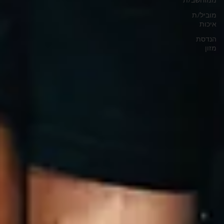
ממוחשב/ת
מוביל/ת
איכות
הנדסת
מזון