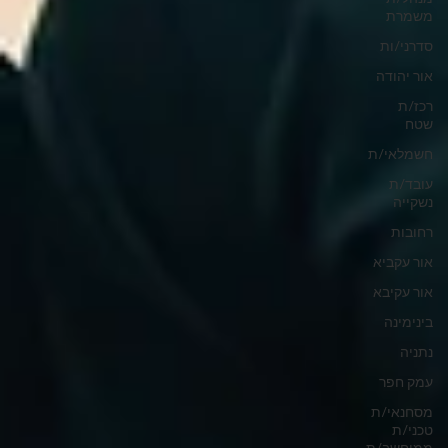
משמרת
סדרני/ות
אור יהודה
רכז/ת
שטח
חשמלאי/ת
עובד/ת
נשקייה
רחובות
אור עקביא
אור עקיבא
בינימינה
נתניה
עמק חפר
מסחנאי/ת
טכני/ת