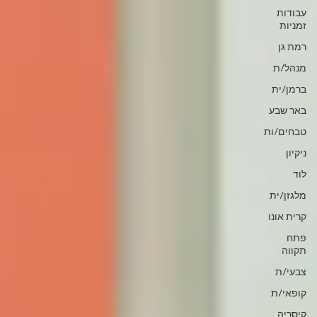
עבודות
זמניות
רמת גן
מנהל/ת
ברמן/ית
באר שבע
טבחים/ות
ניקיון
לוד
מלגזן/ית
קרית אונו
פתח
תקווה
צבעי/ת
קופאי/ת
קיסריה