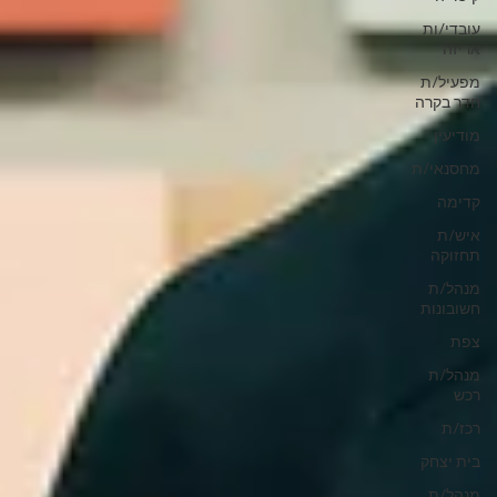
עובדי/ות
אריזה
מפעיל/ת
חדר בקרה
מודיעין
מחסנאי/ת
קדימה
איש/ת
תחזוקה
מנהל/ת
חשובונות
צפת
מנהל/ת
רכש
רכז/ת
בית יצחק
מנהל/ת